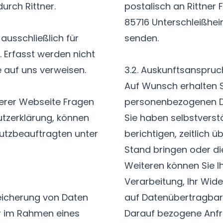
urch Rittner.
postalisch an Rittner
85716 Unterschleißhe
ausschließlich für
senden.
. Erfasst werden nicht
e auf uns verweisen.
3.2. Auskunftsanspruc
Auf Wunsch erhalten Si
erer Webseite Fragen
personenbezogenen Da
utzerklärung, können
Sie haben selbstverstä
hutzbeauftragten unter
berichtigen, zeitlich 
Stand bringen oder di
Weiteren können Sie I
Verarbeitung, Ihr Wid
eicherung von Daten
auf Datenübertragbar
ur im Rahmen eines
Darauf bezogene Anfr