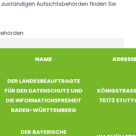
ie zuständigen Aufsichtsbehörden finden Sie
behörden
NAME
ADRESS
DER LANDESBEAUFTRAGTE
FÜR DEN DATENSCHUTZ UND
KÖNIGSTRASSE
DIE INFORMATIONSFREIHEIT
70173 STUT
BADEN-WÜRTTEMBERG
DER BAYERISCHE