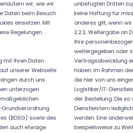
erläutern wir, wie wir
unbefugten Dritten z
he Daten beim Besuch
keine Haftung für mis
kies einsetzen. Mit
anderes gilt, wenn wi
iese Regelungen.
2.2.2. Weitergabe an D
Ihre personenbezogen
weitergegeben oder s
 mit Ihren Daten
Vertragsabwicklung erf
 auf unserer Webseite
haben. Im Rahmen der 
gängen durch uns
die hier von uns einge
nen unterzogen
Logistiker/IT-Dienstle
it maßgeblichen
der Bestellung. Die s
z-Grundverordnung
Dienstleistern ledigli
es (BDSG) sowie des
werden. Eine anderwei
den auch etwaige
beispielsweise zu We