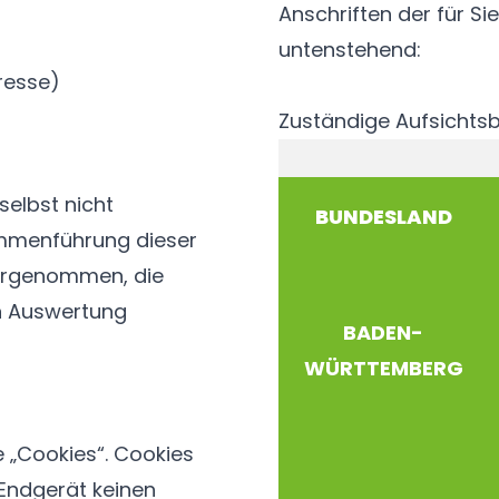
Anschriften der für S
untenstehend:
resse)
Zuständige Aufsichts
selbst nicht
BUNDESLAND
mmenführung dieser
vorgenommen, die
n Auswertung
BADEN-
WÜRTTEMBERG
 „Cookies“. Cookies
 Endgerät keinen