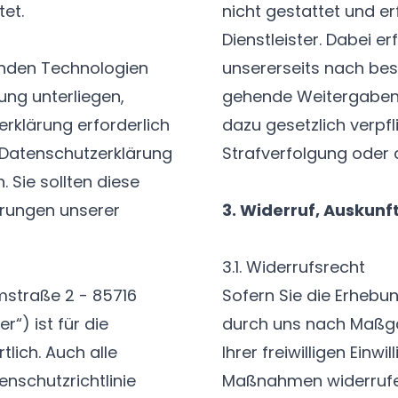
et.
nicht gestattet und e
Dienstleister. Dabei er
nden Technologien
unsererseits nach be
ung unterliegen,
gehende Weitergaben a
rklärung erforderlich
dazu gesetzlich verpfli
 Datenschutzerklärung
Strafverfolgung oder
Sie sollten diese
rungen unserer
3. Widerruf, Auskunf
3.1. Widerrufsrecht
mstraße 2 - 85716
Sofern Sie die Erhebu
r“) ist für die
durch uns nach Maßga
lich. Auch alle
Ihrer freiwilligen Einw
nschutzrichtlinie
Maßnahmen widerrufen