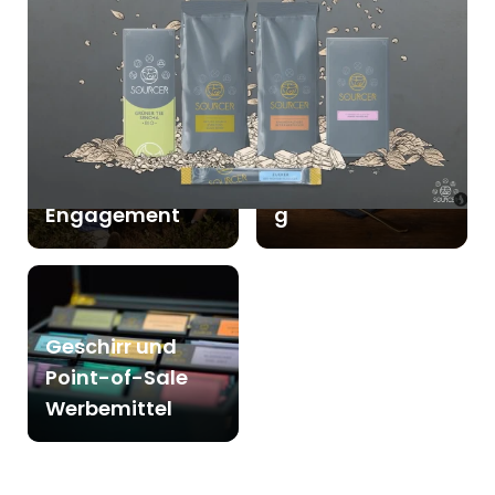
Mehr zu SOURCER erfahren:
Unser
Verständnis von
Rezeptsammlun
Engagement
g
Geschirr und
Point-of-Sale
Werbemittel