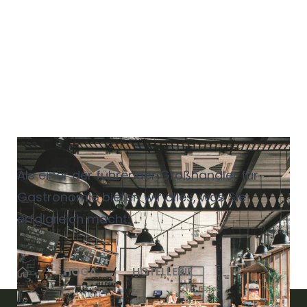
Gastronomie
Als einer der führender Großhändler für
Gastronomie bieten wir alles, was Sie
erfolgreich macht:
Frische Lebensmittel, Kassensysteme,
Verpackungen, Reinigungsprodukte,
HOGA
HOTELLERIE
besondere Zutaten und regionale
Nischenprodukte - aus einer Hand.