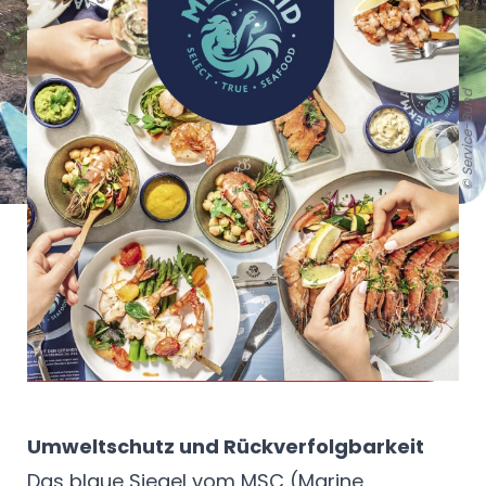
© Service-Bund
Persönlich vor Ort
Kay Aldinger im Boot bei einem
vietnameischen Fischer, der für
Mermaid Garnelen züchtet
Umweltschutz und Rückverfolgbarkeit
Das blaue Siegel vom MSC (Marine